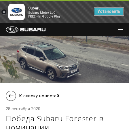
Subaru
×
Установить
Subaru Motor LLC
FREE - In Google Play
К списку новостей
28 сентября 2020
Победа Subaru Forester в
номинации